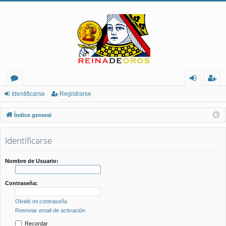
or
de
eg
Identificarse
Registrarse
os
nt
ist
Índice general
ifi
ra
Identificarse
ca
rs
rs
e
Nombre de Usuario:
e
Contraseña:
Olvidé mi contraseña
Reenviar email de activación
Recordar