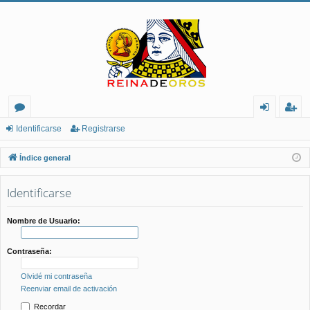
or
de
eg
Identificarse
Registrarse
os
nt
ist
Índice general
ifi
ra
Identificarse
ca
rs
rs
e
Nombre de Usuario:
e
Contraseña:
Olvidé mi contraseña
Reenviar email de activación
Recordar