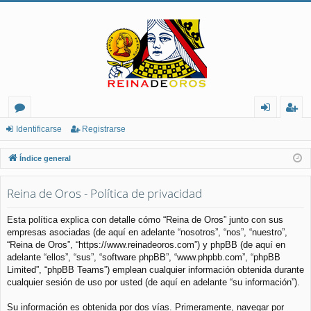
or
de
eg
Identificarse
Registrarse
os
nt
ist
Índice general
ifi
ra
Reina de Oros - Política de privacidad
ca
rs
rs
e
Esta política explica con detalle cómo “Reina de Oros” junto con sus
empresas asociadas (de aquí en adelante “nosotros”, “nos”, “nuestro”,
e
“Reina de Oros”, “https://www.reinadeoros.com”) y phpBB (de aquí en
adelante “ellos”, “sus”, “software phpBB”, “www.phpbb.com”, “phpBB
Limited”, “phpBB Teams”) emplean cualquier información obtenida durante
cualquier sesión de uso por usted (de aquí en adelante “su información”).
Su información es obtenida por dos vías. Primeramente, navegar por