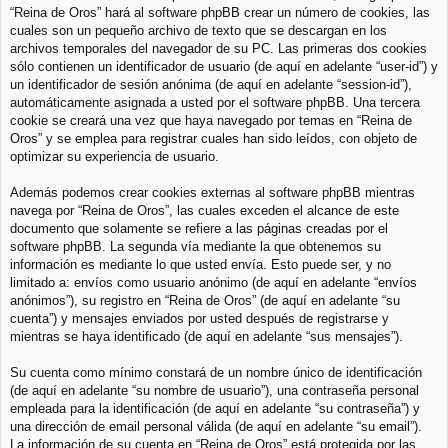
“Reina de Oros” hará al software phpBB crear un número de cookies, las
cuales son un pequeño archivo de texto que se descargan en los
archivos temporales del navegador de su PC. Las primeras dos cookies
sólo contienen un identificador de usuario (de aquí en adelante “user-id”) y
un identificador de sesión anónima (de aquí en adelante “session-id”),
automáticamente asignada a usted por el software phpBB. Una tercera
cookie se creará una vez que haya navegado por temas en “Reina de
Oros” y se emplea para registrar cuales han sido leídos, con objeto de
optimizar su experiencia de usuario.
Además podemos crear cookies externas al software phpBB mientras
navega por “Reina de Oros”, las cuales exceden el alcance de este
documento que solamente se refiere a las páginas creadas por el
software phpBB. La segunda vía mediante la que obtenemos su
información es mediante lo que usted envía. Esto puede ser, y no
limitado a: envíos como usuario anónimo (de aquí en adelante “envíos
anónimos”), su registro en “Reina de Oros” (de aquí en adelante “su
cuenta”) y mensajes enviados por usted después de registrarse y
mientras se haya identificado (de aquí en adelante “sus mensajes”).
Su cuenta como mínimo constará de un nombre único de identificación
(de aquí en adelante “su nombre de usuario”), una contraseña personal
empleada para la identificación (de aquí en adelante “su contraseña”) y
una dirección de email personal válida (de aquí en adelante “su email”).
La información de su cuenta en “Reina de Oros” está protegida por las