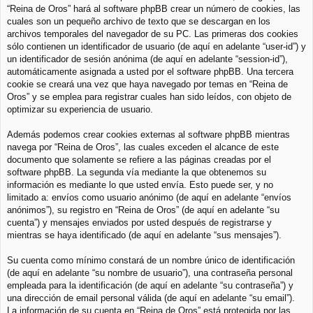
“Reina de Oros” hará al software phpBB crear un número de cookies, las
cuales son un pequeño archivo de texto que se descargan en los
archivos temporales del navegador de su PC. Las primeras dos cookies
sólo contienen un identificador de usuario (de aquí en adelante “user-id”) y
un identificador de sesión anónima (de aquí en adelante “session-id”),
automáticamente asignada a usted por el software phpBB. Una tercera
cookie se creará una vez que haya navegado por temas en “Reina de
Oros” y se emplea para registrar cuales han sido leídos, con objeto de
optimizar su experiencia de usuario.
Además podemos crear cookies externas al software phpBB mientras
navega por “Reina de Oros”, las cuales exceden el alcance de este
documento que solamente se refiere a las páginas creadas por el
software phpBB. La segunda vía mediante la que obtenemos su
información es mediante lo que usted envía. Esto puede ser, y no
limitado a: envíos como usuario anónimo (de aquí en adelante “envíos
anónimos”), su registro en “Reina de Oros” (de aquí en adelante “su
cuenta”) y mensajes enviados por usted después de registrarse y
mientras se haya identificado (de aquí en adelante “sus mensajes”).
Su cuenta como mínimo constará de un nombre único de identificación
(de aquí en adelante “su nombre de usuario”), una contraseña personal
empleada para la identificación (de aquí en adelante “su contraseña”) y
una dirección de email personal válida (de aquí en adelante “su email”).
La información de su cuenta en “Reina de Oros” está protegida por las