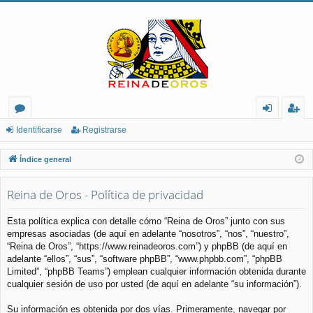
or
de
eg
Identificarse
Registrarse
os
nt
ist
Índice general
ifi
ra
Reina de Oros - Política de privacidad
ca
rs
rs
e
Esta política explica con detalle cómo “Reina de Oros” junto con sus
empresas asociadas (de aquí en adelante “nosotros”, “nos”, “nuestro”,
e
“Reina de Oros”, “https://www.reinadeoros.com”) y phpBB (de aquí en
adelante “ellos”, “sus”, “software phpBB”, “www.phpbb.com”, “phpBB
Limited”, “phpBB Teams”) emplean cualquier información obtenida durante
cualquier sesión de uso por usted (de aquí en adelante “su información”).
Su información es obtenida por dos vías. Primeramente, navegar por