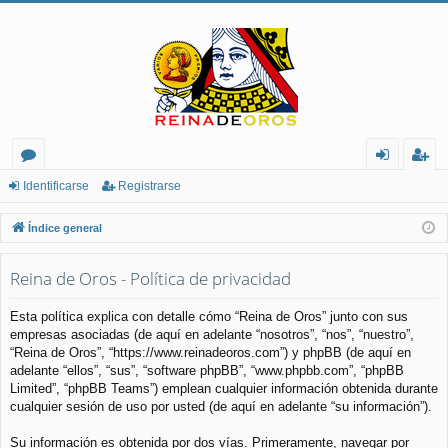
or
de
eg
Identificarse
Registrarse
os
nt
ist
Índice general
ifi
ra
Reina de Oros - Política de privacidad
ca
rs
rs
e
Esta política explica con detalle cómo “Reina de Oros” junto con sus
empresas asociadas (de aquí en adelante “nosotros”, “nos”, “nuestro”,
e
“Reina de Oros”, “https://www.reinadeoros.com”) y phpBB (de aquí en
adelante “ellos”, “sus”, “software phpBB”, “www.phpbb.com”, “phpBB
Limited”, “phpBB Teams”) emplean cualquier información obtenida durante
cualquier sesión de uso por usted (de aquí en adelante “su información”).
Su información es obtenida por dos vías. Primeramente, navegar por