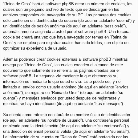
“Reina de Oros” hará al software phpBB crear un número de cookies, las
cuales son un pequeño archivo de texto que se descargan en los
archivos temporales del navegador de su PC. Las primeras dos cookies
sólo contienen un identificador de usuario (de aquí en adelante “user-id”) y
un identificador de sesión anónima (de aquí en adelante “session-id”),
automáticamente asignada a usted por el software phpBB. Una tercera
cookie se creará una vez que haya navegado por temas en “Reina de
Oros” y se emplea para registrar cuales han sido leídos, con objeto de
optimizar su experiencia de usuario.
Además podemos crear cookies externas al software phpBB mientras
navega por “Reina de Oros”, las cuales exceden el alcance de este
documento que solamente se refiere a las páginas creadas por el
software phpBB. La segunda vía mediante la que obtenemos su
información es mediante lo que usted envía. Esto puede ser, y no
limitado a: envíos como usuario anónimo (de aquí en adelante “envíos
anónimos”), su registro en “Reina de Oros” (de aquí en adelante “su
cuenta”) y mensajes enviados por usted después de registrarse y
mientras se haya identificado (de aquí en adelante “sus mensajes”).
Su cuenta como mínimo constará de un nombre único de identificación
(de aquí en adelante “su nombre de usuario”), una contraseña personal
empleada para la identificación (de aquí en adelante “su contraseña”) y
una dirección de email personal válida (de aquí en adelante “su email”).
La información de su cuenta en “Reina de Oros” está protegida por las