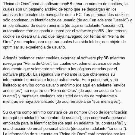
“Reina de Oros” hará al software phpBB crear un número de cookies, las
cuales son un pequeño archivo de texto que se descargan en los
archivos temporales del navegador de su PC. Las primeras dos cookies
sólo contienen un identificador de usuario (de aquí en adelante “user-id”) y
un identificador de sesión anónima (de aquí en adelante “session-id”),
automáticamente asignada a usted por el software phpBB. Una tercera
cookie se creará una vez que haya navegado por temas en “Reina de
Oros” y se emplea para registrar cuales han sido leídos, con objeto de
optimizar su experiencia de usuario.
Además podemos crear cookies externas al software phpBB mientras
navega por “Reina de Oros”, las cuales exceden el alcance de este
documento que solamente se refiere a las páginas creadas por el
software phpBB. La segunda vía mediante la que obtenemos su
información es mediante lo que usted envía. Esto puede ser, y no
limitado a: envíos como usuario anónimo (de aquí en adelante “envíos
anónimos”), su registro en “Reina de Oros” (de aquí en adelante “su
cuenta”) y mensajes enviados por usted después de registrarse y
mientras se haya identificado (de aquí en adelante “sus mensajes”).
Su cuenta como mínimo constará de un nombre único de identificación
(de aquí en adelante “su nombre de usuario”), una contraseña personal
empleada para la identificación (de aquí en adelante “su contraseña”) y
una dirección de email personal válida (de aquí en adelante “su email”).
La información de su cuenta en “Reina de Oros” está protegida por las