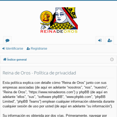
or
de
eg
Identificarse
Registrarse
os
nt
ist
Índice general
ifi
ra
Reina de Oros - Política de privacidad
ca
rs
rs
e
Esta política explica con detalle cómo “Reina de Oros” junto con sus
empresas asociadas (de aquí en adelante “nosotros”, “nos”, “nuestro”,
e
“Reina de Oros”, “https://www.reinadeoros.com”) y phpBB (de aquí en
adelante “ellos”, “sus”, “software phpBB”, “www.phpbb.com”, “phpBB
Limited”, “phpBB Teams”) emplean cualquier información obtenida durante
cualquier sesión de uso por usted (de aquí en adelante “su información”).
Su información es obtenida por dos vías. Primeramente, navegar por