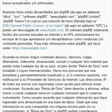
fueron actualizados y/o reformados.
Nuestros foros están desarrollados por phpBB (de aquí en adelante
“ellos”, “sus”, “software phpBB”, “www.phpbb.com”, “phpBB Limited”,
“phpBB Teams”) el cual es una solución de foros liberada bajo la “
GNU General Public License v2 en Ingles
” (de aquí en adelante “GPL”) y
puede ser descargada de
www.phpbb.com
. El software phpBB solamente
facilita discusiones basadas en Internet y la GPL estrictamente los
excluye de lo que aprobamos y/o desaprobamos como conductas y/o
contenido permisible. Para más información sobre phpBB, por favor
visite:
https://www.phpbb.com/
.
Acuerda no enviar ningun contenido abusivo, obsceno, vulgar,
difamatorio, indecente, amenazante, sexual o cualquier otro material que
pueda violar cualquier ley de su país, el país donde “Reina de Oros” está
instalado o Leyes Internacionales. Hacer eso provocará que sea
inmediata y permanentemente expulsado y, si lo creemos oportuno, con
notificación a su Proveedor de Servicios de Internet. Las direcciones IP
de todos los envíos son registradas como ayuda para reforzar estas
condiciones. Acuerda que “Reina de Oros” tiene derecho a eliminar, editar,
mover o cerrar cualquier tema en cualquier momento que lo creamos
conveniente. Como usuario acuerda que cualquier información que haya
ingresado será almacenada en una base de datos. Dado que esta
información no será compartida con ninguna tercera parte sin su
consentimiento, ni “Reina de Oros” ni phpBB podrán considerarse