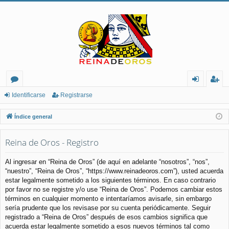
or
de
eg
Identificarse
Registrarse
os
nt
ist
Índice general
ifi
ra
Reina de Oros - Registro
ca
rs
rs
e
Al ingresar en “Reina de Oros” (de aquí en adelante “nosotros”, “nos”,
“nuestro”, “Reina de Oros”, “https://www.reinadeoros.com”), usted acuerda
e
estar legalmente sometido a los siguientes términos. En caso contrario
por favor no se registre y/o use “Reina de Oros”. Podemos cambiar estos
términos en cualquier momento e intentaríamos avisarle, sin embargo
sería prudente que los revisase por su cuenta periódicamente. Seguir
registrado a “Reina de Oros” después de esos cambios significa que
acuerda estar legalmente sometido a esos nuevos términos tal como