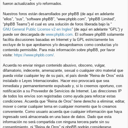
fueron actualizados y/o reformados.
Nuestros foros están desarrollados por phpBB (de aquí en adelante
“ellos”, “sus”, “software phpBB”, “www.phpbb.com”, “phpBB Limited”,
“phpBB Teams”) el cual es una solución de foros liberada bajo la “
GNU General Public License v2 en Ingles
” (de aquí en adelante “GPL”) y
puede ser descargada de
www.phpbb.com
. El software phpBB solamente
facilita discusiones basadas en Internet y la GPL estrictamente los
excluye de lo que aprobamos y/o desaprobamos como conductas y/o
contenido permisible. Para más información sobre phpBB, por favor
visite:
https://www.phpbb.com/
.
Acuerda no enviar ningun contenido abusivo, obsceno, vulgar,
difamatorio, indecente, amenazante, sexual o cualquier otro material que
pueda violar cualquier ley de su país, el país donde “Reina de Oros” está
instalado o Leyes Internacionales. Hacer eso provocará que sea
inmediata y permanentemente expulsado y, si lo creemos oportuno, con
notificación a su Proveedor de Servicios de Internet. Las direcciones IP
de todos los envíos son registradas como ayuda para reforzar estas
condiciones. Acuerda que “Reina de Oros” tiene derecho a eliminar, editar,
mover o cerrar cualquier tema en cualquier momento que lo creamos
conveniente. Como usuario acuerda que cualquier información que haya
ingresado será almacenada en una base de datos. Dado que esta
información no será compartida con ninguna tercera parte sin su
consentimiento, ni “Reina de Oros” ni phpBB podrán considerarse