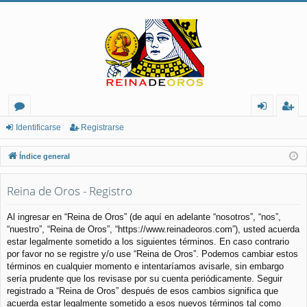
or
de
eg
Identificarse
Registrarse
os
nt
ist
Índice general
ifi
ra
Reina de Oros - Registro
ca
rs
rs
e
Al ingresar en “Reina de Oros” (de aquí en adelante “nosotros”, “nos”,
“nuestro”, “Reina de Oros”, “https://www.reinadeoros.com”), usted acuerda
e
estar legalmente sometido a los siguientes términos. En caso contrario
por favor no se registre y/o use “Reina de Oros”. Podemos cambiar estos
términos en cualquier momento e intentaríamos avisarle, sin embargo
sería prudente que los revisase por su cuenta periódicamente. Seguir
registrado a “Reina de Oros” después de esos cambios significa que
acuerda estar legalmente sometido a esos nuevos términos tal como