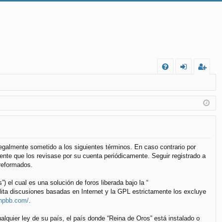
FA
de
eg
Q
nt
ist
ifi
ra
ca
rs
rs
e
 legalmente sometido a los siguientes términos. En caso contrario por
nte que los revisase por su cuenta periódicamente. Seguir registrado a
e
reformados.
el cual es una solución de foros liberada bajo la “
lita discusiones basadas en Internet y la GPL estrictamente los excluye
phpbb.com/
.
alquier ley de su país, el país donde “Reina de Oros” está instalado o