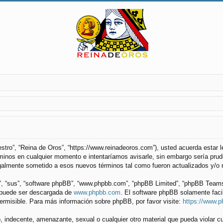
uestro”, “Reina de Oros”, “https://www.reinadeoros.com”), usted acuerda estar
minos en cualquier momento e intentaríamos avisarle, sin embargo sería prude
galmente sometido a esos nuevos términos tal como fueron actualizados y/o 
”, “sus”, “software phpBB”, “www.phpbb.com”, “phpBB Limited”, “phpBB Teams”) 
y puede ser descargada de
www.phpbb.com
. El software phpBB solamente faci
misible. Para más información sobre phpBB, por favor visite:
https://www.
 indecente, amenazante, sexual o cualquier otro material que pueda violar cu