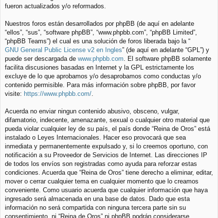
fueron actualizados y/o reformados.
Nuestros foros están desarrollados por phpBB (de aquí en adelante
“ellos”, “sus”, “software phpBB”, “www.phpbb.com”, “phpBB Limited”,
“phpBB Teams”) el cual es una solución de foros liberada bajo la “
GNU General Public License v2 en Ingles
” (de aquí en adelante “GPL”) y
puede ser descargada de
www.phpbb.com
. El software phpBB solamente
facilita discusiones basadas en Internet y la GPL estrictamente los
excluye de lo que aprobamos y/o desaprobamos como conductas y/o
contenido permisible. Para más información sobre phpBB, por favor
visite:
https://www.phpbb.com/
.
Acuerda no enviar ningun contenido abusivo, obsceno, vulgar,
difamatorio, indecente, amenazante, sexual o cualquier otro material que
pueda violar cualquier ley de su país, el país donde “Reina de Oros” está
instalado o Leyes Internacionales. Hacer eso provocará que sea
inmediata y permanentemente expulsado y, si lo creemos oportuno, con
notificación a su Proveedor de Servicios de Internet. Las direcciones IP
de todos los envíos son registradas como ayuda para reforzar estas
condiciones. Acuerda que “Reina de Oros” tiene derecho a eliminar, editar,
mover o cerrar cualquier tema en cualquier momento que lo creamos
conveniente. Como usuario acuerda que cualquier información que haya
ingresado será almacenada en una base de datos. Dado que esta
información no será compartida con ninguna tercera parte sin su
consentimiento, ni “Reina de Oros” ni phpBB podrán considerarse