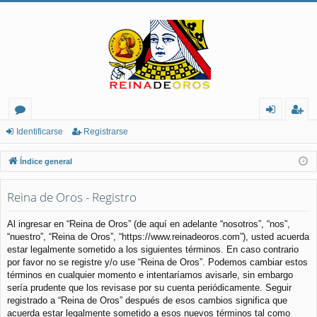
or
de
eg
Identificarse
Registrarse
os
nt
ist
Índice general
ifi
ra
Reina de Oros - Registro
ca
rs
rs
e
Al ingresar en “Reina de Oros” (de aquí en adelante “nosotros”, “nos”,
“nuestro”, “Reina de Oros”, “https://www.reinadeoros.com”), usted acuerda
e
estar legalmente sometido a los siguientes términos. En caso contrario
por favor no se registre y/o use “Reina de Oros”. Podemos cambiar estos
términos en cualquier momento e intentaríamos avisarle, sin embargo
sería prudente que los revisase por su cuenta periódicamente. Seguir
registrado a “Reina de Oros” después de esos cambios significa que
acuerda estar legalmente sometido a esos nuevos términos tal como