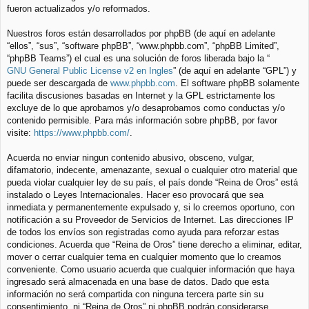
fueron actualizados y/o reformados.
Nuestros foros están desarrollados por phpBB (de aquí en adelante
“ellos”, “sus”, “software phpBB”, “www.phpbb.com”, “phpBB Limited”,
“phpBB Teams”) el cual es una solución de foros liberada bajo la “
GNU General Public License v2 en Ingles
” (de aquí en adelante “GPL”) y
puede ser descargada de
www.phpbb.com
. El software phpBB solamente
facilita discusiones basadas en Internet y la GPL estrictamente los
excluye de lo que aprobamos y/o desaprobamos como conductas y/o
contenido permisible. Para más información sobre phpBB, por favor
visite:
https://www.phpbb.com/
.
Acuerda no enviar ningun contenido abusivo, obsceno, vulgar,
difamatorio, indecente, amenazante, sexual o cualquier otro material que
pueda violar cualquier ley de su país, el país donde “Reina de Oros” está
instalado o Leyes Internacionales. Hacer eso provocará que sea
inmediata y permanentemente expulsado y, si lo creemos oportuno, con
notificación a su Proveedor de Servicios de Internet. Las direcciones IP
de todos los envíos son registradas como ayuda para reforzar estas
condiciones. Acuerda que “Reina de Oros” tiene derecho a eliminar, editar,
mover o cerrar cualquier tema en cualquier momento que lo creamos
conveniente. Como usuario acuerda que cualquier información que haya
ingresado será almacenada en una base de datos. Dado que esta
información no será compartida con ninguna tercera parte sin su
consentimiento, ni “Reina de Oros” ni phpBB podrán considerarse