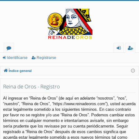
or
de
eg
Identificarse
Registrarse
os
nt
ist
Índice general
ifi
ra
Reina de Oros - Registro
ca
rs
rs
e
Al ingresar en “Reina de Oros” (de aquí en adelante “nosotros”, “nos”,
“nuestro”, “Reina de Oros”, “https://www.reinadeoros.com”), usted acuerda
e
estar legalmente sometido a los siguientes términos. En caso contrario
por favor no se registre y/o use “Reina de Oros”. Podemos cambiar estos
términos en cualquier momento e intentaríamos avisarle, sin embargo
sería prudente que los revisase por su cuenta periódicamente. Seguir
registrado a “Reina de Oros” después de esos cambios significa que
acuerda estar legalmente sometido a esos nuevos términos tal como