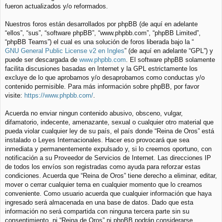
fueron actualizados y/o reformados.
Nuestros foros están desarrollados por phpBB (de aquí en adelante
“ellos”, “sus”, “software phpBB”, “www.phpbb.com”, “phpBB Limited”,
“phpBB Teams”) el cual es una solución de foros liberada bajo la “
GNU General Public License v2 en Ingles
” (de aquí en adelante “GPL”) y
puede ser descargada de
www.phpbb.com
. El software phpBB solamente
facilita discusiones basadas en Internet y la GPL estrictamente los
excluye de lo que aprobamos y/o desaprobamos como conductas y/o
contenido permisible. Para más información sobre phpBB, por favor
visite:
https://www.phpbb.com/
.
Acuerda no enviar ningun contenido abusivo, obsceno, vulgar,
difamatorio, indecente, amenazante, sexual o cualquier otro material que
pueda violar cualquier ley de su país, el país donde “Reina de Oros” está
instalado o Leyes Internacionales. Hacer eso provocará que sea
inmediata y permanentemente expulsado y, si lo creemos oportuno, con
notificación a su Proveedor de Servicios de Internet. Las direcciones IP
de todos los envíos son registradas como ayuda para reforzar estas
condiciones. Acuerda que “Reina de Oros” tiene derecho a eliminar, editar,
mover o cerrar cualquier tema en cualquier momento que lo creamos
conveniente. Como usuario acuerda que cualquier información que haya
ingresado será almacenada en una base de datos. Dado que esta
información no será compartida con ninguna tercera parte sin su
consentimiento, ni “Reina de Oros” ni phpBB podrán considerarse