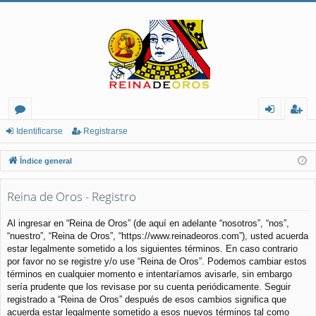
or
de
eg
Identificarse
Registrarse
os
nt
ist
Índice general
ifi
ra
Reina de Oros - Registro
ca
rs
rs
e
Al ingresar en “Reina de Oros” (de aquí en adelante “nosotros”, “nos”,
“nuestro”, “Reina de Oros”, “https://www.reinadeoros.com”), usted acuerda
e
estar legalmente sometido a los siguientes términos. En caso contrario
por favor no se registre y/o use “Reina de Oros”. Podemos cambiar estos
términos en cualquier momento e intentaríamos avisarle, sin embargo
sería prudente que los revisase por su cuenta periódicamente. Seguir
registrado a “Reina de Oros” después de esos cambios significa que
acuerda estar legalmente sometido a esos nuevos términos tal como