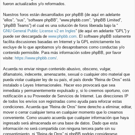
fueron actualizados y/o reformados.
Nuestros foros están desarrollados por phpBB (de aquí en adelante
“ellos”, “sus”, “software phpBB”, “www.phpbb.com”, “phpBB Limited”,
“phpBB Teams”) el cual es una solución de foros liberada bajo la “
GNU General Public License v2 en Ingles
” (de aquí en adelante “GPL”) y
puede ser descargada de
www.phpbb.com
. El software phpBB solamente
facilita discusiones basadas en Internet y la GPL estrictamente los
excluye de lo que aprobamos y/o desaprobamos como conductas y/o
contenido permisible. Para más información sobre phpBB, por favor
visite:
https://www.phpbb.com/
.
Acuerda no enviar ningun contenido abusivo, obsceno, vulgar,
difamatorio, indecente, amenazante, sexual o cualquier otro material que
pueda violar cualquier ley de su país, el país donde “Reina de Oros” está
instalado o Leyes Internacionales. Hacer eso provocará que sea
inmediata y permanentemente expulsado y, si lo creemos oportuno, con
notificación a su Proveedor de Servicios de Internet. Las direcciones IP
de todos los envíos son registradas como ayuda para reforzar estas
condiciones. Acuerda que “Reina de Oros” tiene derecho a eliminar, editar,
mover o cerrar cualquier tema en cualquier momento que lo creamos
conveniente. Como usuario acuerda que cualquier información que haya
ingresado será almacenada en una base de datos. Dado que esta
información no será compartida con ninguna tercera parte sin su
consentimiento, ni “Reina de Oros” ni phpBB podrán considerarse