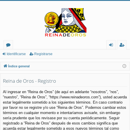
or
de
eg
Identificarse
Registrarse
os
nt
ist
Índice general
ifi
ra
Reina de Oros - Registro
ca
rs
rs
e
Al ingresar en “Reina de Oros” (de aquí en adelante “nosotros”, “nos”,
“nuestro”, “Reina de Oros”, “https://www.reinadeoros.com”), usted acuerda
e
estar legalmente sometido a los siguientes términos. En caso contrario
por favor no se registre y/o use “Reina de Oros”. Podemos cambiar estos
términos en cualquier momento e intentaríamos avisarle, sin embargo
sería prudente que los revisase por su cuenta periódicamente. Seguir
registrado a “Reina de Oros” después de esos cambios significa que
acuerda estar legalmente sometido a esos nuevos términos tal como