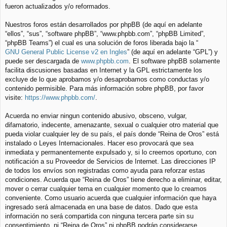
fueron actualizados y/o reformados.
Nuestros foros están desarrollados por phpBB (de aquí en adelante
“ellos”, “sus”, “software phpBB”, “www.phpbb.com”, “phpBB Limited”,
“phpBB Teams”) el cual es una solución de foros liberada bajo la “
GNU General Public License v2 en Ingles
” (de aquí en adelante “GPL”) y
puede ser descargada de
www.phpbb.com
. El software phpBB solamente
facilita discusiones basadas en Internet y la GPL estrictamente los
excluye de lo que aprobamos y/o desaprobamos como conductas y/o
contenido permisible. Para más información sobre phpBB, por favor
visite:
https://www.phpbb.com/
.
Acuerda no enviar ningun contenido abusivo, obsceno, vulgar,
difamatorio, indecente, amenazante, sexual o cualquier otro material que
pueda violar cualquier ley de su país, el país donde “Reina de Oros” está
instalado o Leyes Internacionales. Hacer eso provocará que sea
inmediata y permanentemente expulsado y, si lo creemos oportuno, con
notificación a su Proveedor de Servicios de Internet. Las direcciones IP
de todos los envíos son registradas como ayuda para reforzar estas
condiciones. Acuerda que “Reina de Oros” tiene derecho a eliminar, editar,
mover o cerrar cualquier tema en cualquier momento que lo creamos
conveniente. Como usuario acuerda que cualquier información que haya
ingresado será almacenada en una base de datos. Dado que esta
información no será compartida con ninguna tercera parte sin su
consentimiento, ni “Reina de Oros” ni phpBB podrán considerarse