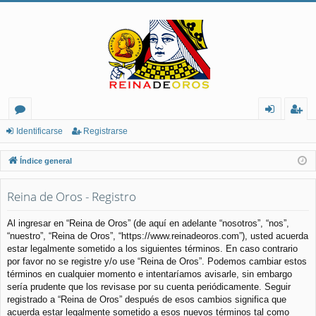
or
de
eg
Identificarse
Registrarse
os
nt
ist
Índice general
ifi
ra
Reina de Oros - Registro
ca
rs
rs
e
Al ingresar en “Reina de Oros” (de aquí en adelante “nosotros”, “nos”,
“nuestro”, “Reina de Oros”, “https://www.reinadeoros.com”), usted acuerda
e
estar legalmente sometido a los siguientes términos. En caso contrario
por favor no se registre y/o use “Reina de Oros”. Podemos cambiar estos
términos en cualquier momento e intentaríamos avisarle, sin embargo
sería prudente que los revisase por su cuenta periódicamente. Seguir
registrado a “Reina de Oros” después de esos cambios significa que
acuerda estar legalmente sometido a esos nuevos términos tal como