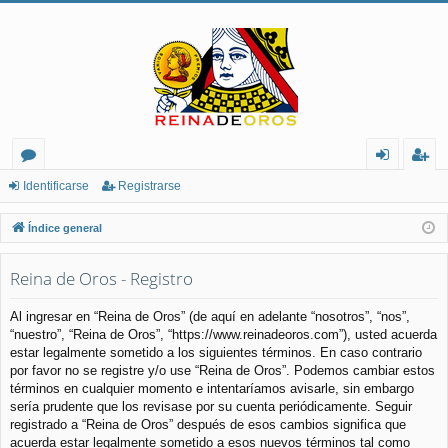
or
de
eg
Identificarse
Registrarse
os
nt
ist
Índice general
ifi
ra
Reina de Oros - Registro
ca
rs
rs
e
Al ingresar en “Reina de Oros” (de aquí en adelante “nosotros”, “nos”,
“nuestro”, “Reina de Oros”, “https://www.reinadeoros.com”), usted acuerda
e
estar legalmente sometido a los siguientes términos. En caso contrario
por favor no se registre y/o use “Reina de Oros”. Podemos cambiar estos
términos en cualquier momento e intentaríamos avisarle, sin embargo
sería prudente que los revisase por su cuenta periódicamente. Seguir
registrado a “Reina de Oros” después de esos cambios significa que
acuerda estar legalmente sometido a esos nuevos términos tal como