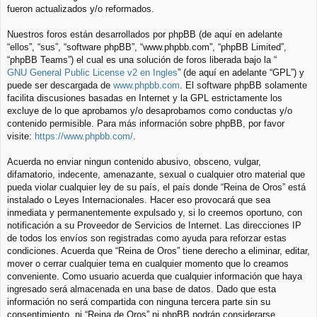
fueron actualizados y/o reformados.
Nuestros foros están desarrollados por phpBB (de aquí en adelante
“ellos”, “sus”, “software phpBB”, “www.phpbb.com”, “phpBB Limited”,
“phpBB Teams”) el cual es una solución de foros liberada bajo la “
GNU General Public License v2 en Ingles
” (de aquí en adelante “GPL”) y
puede ser descargada de
www.phpbb.com
. El software phpBB solamente
facilita discusiones basadas en Internet y la GPL estrictamente los
excluye de lo que aprobamos y/o desaprobamos como conductas y/o
contenido permisible. Para más información sobre phpBB, por favor
visite:
https://www.phpbb.com/
.
Acuerda no enviar ningun contenido abusivo, obsceno, vulgar,
difamatorio, indecente, amenazante, sexual o cualquier otro material que
pueda violar cualquier ley de su país, el país donde “Reina de Oros” está
instalado o Leyes Internacionales. Hacer eso provocará que sea
inmediata y permanentemente expulsado y, si lo creemos oportuno, con
notificación a su Proveedor de Servicios de Internet. Las direcciones IP
de todos los envíos son registradas como ayuda para reforzar estas
condiciones. Acuerda que “Reina de Oros” tiene derecho a eliminar, editar,
mover o cerrar cualquier tema en cualquier momento que lo creamos
conveniente. Como usuario acuerda que cualquier información que haya
ingresado será almacenada en una base de datos. Dado que esta
información no será compartida con ninguna tercera parte sin su
consentimiento, ni “Reina de Oros” ni phpBB podrán considerarse