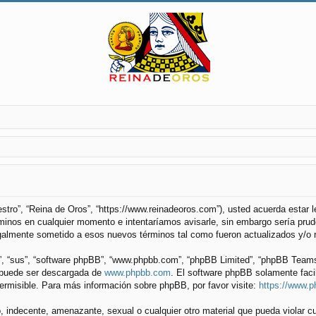
uestro”, “Reina de Oros”, “https://www.reinadeoros.com”), usted acuerda estar
minos en cualquier momento e intentaríamos avisarle, sin embargo sería prude
galmente sometido a esos nuevos términos tal como fueron actualizados y/o 
”, “sus”, “software phpBB”, “www.phpbb.com”, “phpBB Limited”, “phpBB Teams”) 
y puede ser descargada de
www.phpbb.com
. El software phpBB solamente faci
misible. Para más información sobre phpBB, por favor visite:
https://www.
 indecente, amenazante, sexual o cualquier otro material que pueda violar cu