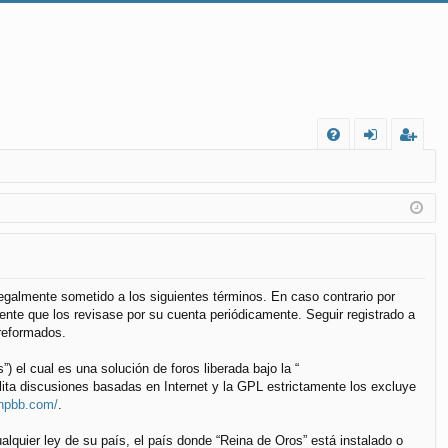
FA
de
eg
Q
nt
ist
ifi
ra
ca
rs
rs
e
 legalmente sometido a los siguientes términos. En caso contrario por
nte que los revisase por su cuenta periódicamente. Seguir registrado a
e
reformados.
el cual es una solución de foros liberada bajo la “
lita discusiones basadas en Internet y la GPL estrictamente los excluye
phpbb.com/
.
alquier ley de su país, el país donde “Reina de Oros” está instalado o