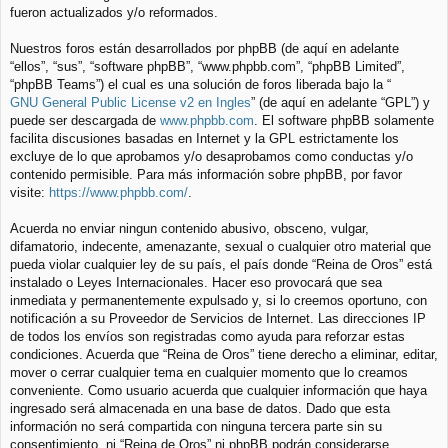
fueron actualizados y/o reformados.
Nuestros foros están desarrollados por phpBB (de aquí en adelante
“ellos”, “sus”, “software phpBB”, “www.phpbb.com”, “phpBB Limited”,
“phpBB Teams”) el cual es una solución de foros liberada bajo la “
GNU General Public License v2 en Ingles
” (de aquí en adelante “GPL”) y
puede ser descargada de
www.phpbb.com
. El software phpBB solamente
facilita discusiones basadas en Internet y la GPL estrictamente los
excluye de lo que aprobamos y/o desaprobamos como conductas y/o
contenido permisible. Para más información sobre phpBB, por favor
visite:
https://www.phpbb.com/
.
Acuerda no enviar ningun contenido abusivo, obsceno, vulgar,
difamatorio, indecente, amenazante, sexual o cualquier otro material que
pueda violar cualquier ley de su país, el país donde “Reina de Oros” está
instalado o Leyes Internacionales. Hacer eso provocará que sea
inmediata y permanentemente expulsado y, si lo creemos oportuno, con
notificación a su Proveedor de Servicios de Internet. Las direcciones IP
de todos los envíos son registradas como ayuda para reforzar estas
condiciones. Acuerda que “Reina de Oros” tiene derecho a eliminar, editar,
mover o cerrar cualquier tema en cualquier momento que lo creamos
conveniente. Como usuario acuerda que cualquier información que haya
ingresado será almacenada en una base de datos. Dado que esta
información no será compartida con ninguna tercera parte sin su
consentimiento, ni “Reina de Oros” ni phpBB podrán considerarse