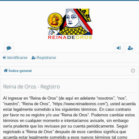
or
de
eg
Identificarse
Registrarse
os
nt
ist
Índice general
ifi
ra
Reina de Oros - Registro
ca
rs
rs
e
Al ingresar en “Reina de Oros” (de aquí en adelante “nosotros”, “nos”,
“nuestro”, “Reina de Oros”, “https://www.reinadeoros.com”), usted acuerda
e
estar legalmente sometido a los siguientes términos. En caso contrario
por favor no se registre y/o use “Reina de Oros”. Podemos cambiar estos
términos en cualquier momento e intentaríamos avisarle, sin embargo
sería prudente que los revisase por su cuenta periódicamente. Seguir
registrado a “Reina de Oros” después de esos cambios significa que
acuerda estar legalmente sometido a esos nuevos términos tal como