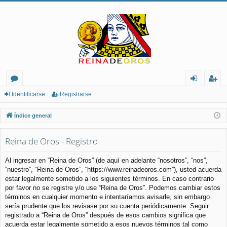
or
de
eg
Identificarse
Registrarse
os
nt
ist
Índice general
ifi
ra
Reina de Oros - Registro
ca
rs
rs
e
Al ingresar en “Reina de Oros” (de aquí en adelante “nosotros”, “nos”,
“nuestro”, “Reina de Oros”, “https://www.reinadeoros.com”), usted acuerda
e
estar legalmente sometido a los siguientes términos. En caso contrario
por favor no se registre y/o use “Reina de Oros”. Podemos cambiar estos
términos en cualquier momento e intentaríamos avisarle, sin embargo
sería prudente que los revisase por su cuenta periódicamente. Seguir
registrado a “Reina de Oros” después de esos cambios significa que
acuerda estar legalmente sometido a esos nuevos términos tal como