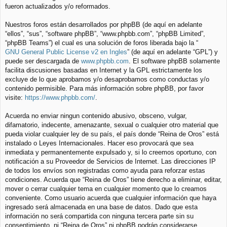
fueron actualizados y/o reformados.
Nuestros foros están desarrollados por phpBB (de aquí en adelante
“ellos”, “sus”, “software phpBB”, “www.phpbb.com”, “phpBB Limited”,
“phpBB Teams”) el cual es una solución de foros liberada bajo la “
GNU General Public License v2 en Ingles
” (de aquí en adelante “GPL”) y
puede ser descargada de
www.phpbb.com
. El software phpBB solamente
facilita discusiones basadas en Internet y la GPL estrictamente los
excluye de lo que aprobamos y/o desaprobamos como conductas y/o
contenido permisible. Para más información sobre phpBB, por favor
visite:
https://www.phpbb.com/
.
Acuerda no enviar ningun contenido abusivo, obsceno, vulgar,
difamatorio, indecente, amenazante, sexual o cualquier otro material que
pueda violar cualquier ley de su país, el país donde “Reina de Oros” está
instalado o Leyes Internacionales. Hacer eso provocará que sea
inmediata y permanentemente expulsado y, si lo creemos oportuno, con
notificación a su Proveedor de Servicios de Internet. Las direcciones IP
de todos los envíos son registradas como ayuda para reforzar estas
condiciones. Acuerda que “Reina de Oros” tiene derecho a eliminar, editar,
mover o cerrar cualquier tema en cualquier momento que lo creamos
conveniente. Como usuario acuerda que cualquier información que haya
ingresado será almacenada en una base de datos. Dado que esta
información no será compartida con ninguna tercera parte sin su
consentimiento, ni “Reina de Oros” ni phpBB podrán considerarse