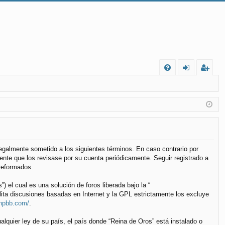
FA
de
eg
Q
nt
ist
ifi
ra
ca
rs
rs
e
 legalmente sometido a los siguientes términos. En caso contrario por
nte que los revisase por su cuenta periódicamente. Seguir registrado a
e
reformados.
el cual es una solución de foros liberada bajo la “
lita discusiones basadas en Internet y la GPL estrictamente los excluye
phpbb.com/
.
alquier ley de su país, el país donde “Reina de Oros” está instalado o