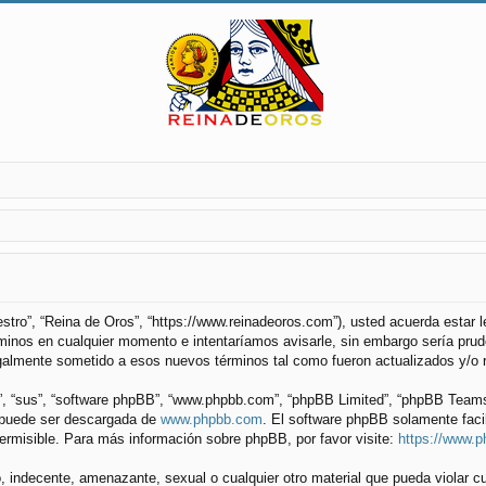
uestro”, “Reina de Oros”, “https://www.reinadeoros.com”), usted acuerda estar
minos en cualquier momento e intentaríamos avisarle, sin embargo sería prude
galmente sometido a esos nuevos términos tal como fueron actualizados y/o 
”, “sus”, “software phpBB”, “www.phpbb.com”, “phpBB Limited”, “phpBB Teams”) 
y puede ser descargada de
www.phpbb.com
. El software phpBB solamente faci
misible. Para más información sobre phpBB, por favor visite:
https://www.
 indecente, amenazante, sexual o cualquier otro material que pueda violar cu