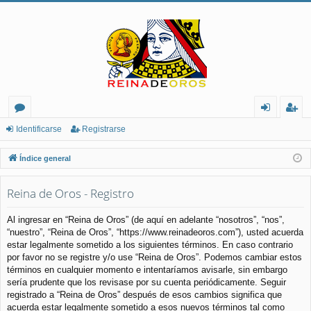
or
de
eg
Identificarse
Registrarse
os
nt
ist
Índice general
ifi
ra
Reina de Oros - Registro
ca
rs
rs
e
Al ingresar en “Reina de Oros” (de aquí en adelante “nosotros”, “nos”,
“nuestro”, “Reina de Oros”, “https://www.reinadeoros.com”), usted acuerda
e
estar legalmente sometido a los siguientes términos. En caso contrario
por favor no se registre y/o use “Reina de Oros”. Podemos cambiar estos
términos en cualquier momento e intentaríamos avisarle, sin embargo
sería prudente que los revisase por su cuenta periódicamente. Seguir
registrado a “Reina de Oros” después de esos cambios significa que
acuerda estar legalmente sometido a esos nuevos términos tal como