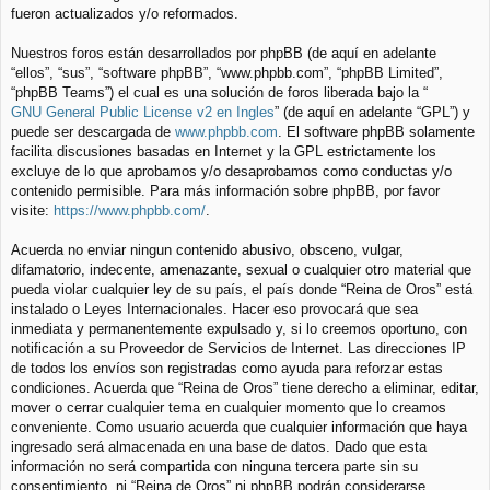
fueron actualizados y/o reformados.
Nuestros foros están desarrollados por phpBB (de aquí en adelante
“ellos”, “sus”, “software phpBB”, “www.phpbb.com”, “phpBB Limited”,
“phpBB Teams”) el cual es una solución de foros liberada bajo la “
GNU General Public License v2 en Ingles
” (de aquí en adelante “GPL”) y
puede ser descargada de
www.phpbb.com
. El software phpBB solamente
facilita discusiones basadas en Internet y la GPL estrictamente los
excluye de lo que aprobamos y/o desaprobamos como conductas y/o
contenido permisible. Para más información sobre phpBB, por favor
visite:
https://www.phpbb.com/
.
Acuerda no enviar ningun contenido abusivo, obsceno, vulgar,
difamatorio, indecente, amenazante, sexual o cualquier otro material que
pueda violar cualquier ley de su país, el país donde “Reina de Oros” está
instalado o Leyes Internacionales. Hacer eso provocará que sea
inmediata y permanentemente expulsado y, si lo creemos oportuno, con
notificación a su Proveedor de Servicios de Internet. Las direcciones IP
de todos los envíos son registradas como ayuda para reforzar estas
condiciones. Acuerda que “Reina de Oros” tiene derecho a eliminar, editar,
mover o cerrar cualquier tema en cualquier momento que lo creamos
conveniente. Como usuario acuerda que cualquier información que haya
ingresado será almacenada en una base de datos. Dado que esta
información no será compartida con ninguna tercera parte sin su
consentimiento, ni “Reina de Oros” ni phpBB podrán considerarse