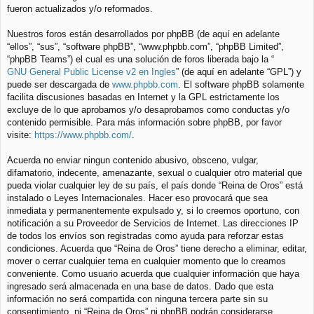
fueron actualizados y/o reformados.
Nuestros foros están desarrollados por phpBB (de aquí en adelante
“ellos”, “sus”, “software phpBB”, “www.phpbb.com”, “phpBB Limited”,
“phpBB Teams”) el cual es una solución de foros liberada bajo la “
GNU General Public License v2 en Ingles
” (de aquí en adelante “GPL”) y
puede ser descargada de
www.phpbb.com
. El software phpBB solamente
facilita discusiones basadas en Internet y la GPL estrictamente los
excluye de lo que aprobamos y/o desaprobamos como conductas y/o
contenido permisible. Para más información sobre phpBB, por favor
visite:
https://www.phpbb.com/
.
Acuerda no enviar ningun contenido abusivo, obsceno, vulgar,
difamatorio, indecente, amenazante, sexual o cualquier otro material que
pueda violar cualquier ley de su país, el país donde “Reina de Oros” está
instalado o Leyes Internacionales. Hacer eso provocará que sea
inmediata y permanentemente expulsado y, si lo creemos oportuno, con
notificación a su Proveedor de Servicios de Internet. Las direcciones IP
de todos los envíos son registradas como ayuda para reforzar estas
condiciones. Acuerda que “Reina de Oros” tiene derecho a eliminar, editar,
mover o cerrar cualquier tema en cualquier momento que lo creamos
conveniente. Como usuario acuerda que cualquier información que haya
ingresado será almacenada en una base de datos. Dado que esta
información no será compartida con ninguna tercera parte sin su
consentimiento, ni “Reina de Oros” ni phpBB podrán considerarse