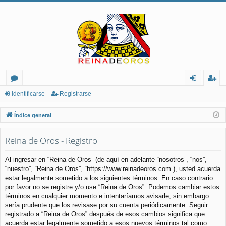
or
de
eg
Identificarse
Registrarse
os
nt
ist
Índice general
ifi
ra
Reina de Oros - Registro
ca
rs
rs
e
Al ingresar en “Reina de Oros” (de aquí en adelante “nosotros”, “nos”,
“nuestro”, “Reina de Oros”, “https://www.reinadeoros.com”), usted acuerda
e
estar legalmente sometido a los siguientes términos. En caso contrario
por favor no se registre y/o use “Reina de Oros”. Podemos cambiar estos
términos en cualquier momento e intentaríamos avisarle, sin embargo
sería prudente que los revisase por su cuenta periódicamente. Seguir
registrado a “Reina de Oros” después de esos cambios significa que
acuerda estar legalmente sometido a esos nuevos términos tal como