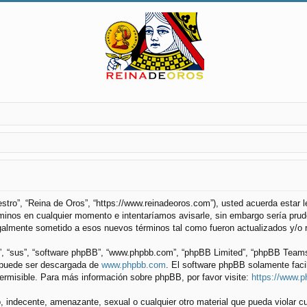
uestro”, “Reina de Oros”, “https://www.reinadeoros.com”), usted acuerda estar
minos en cualquier momento e intentaríamos avisarle, sin embargo sería prude
galmente sometido a esos nuevos términos tal como fueron actualizados y/o 
”, “sus”, “software phpBB”, “www.phpbb.com”, “phpBB Limited”, “phpBB Teams”) 
y puede ser descargada de
www.phpbb.com
. El software phpBB solamente faci
misible. Para más información sobre phpBB, por favor visite:
https://www.
 indecente, amenazante, sexual o cualquier otro material que pueda violar cu