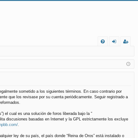
FA
de
eg
Q
nt
ist
ifi
ra
ca
rs
rs
e
 legalmente sometido a los siguientes términos. En caso contrario por
nte que los revisase por su cuenta periódicamente. Seguir registrado a
e
reformados.
el cual es una solución de foros liberada bajo la “
lita discusiones basadas en Internet y la GPL estrictamente los excluye
phpbb.com/
.
alquier ley de su país, el país donde “Reina de Oros” está instalado o