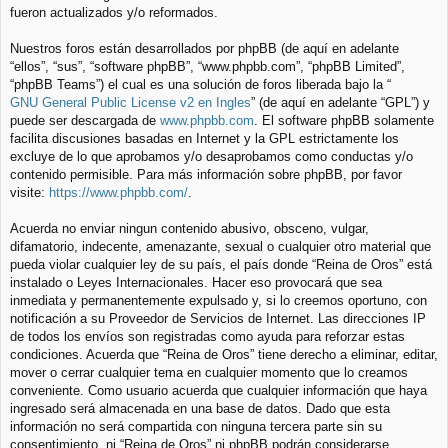
fueron actualizados y/o reformados.
Nuestros foros están desarrollados por phpBB (de aquí en adelante
“ellos”, “sus”, “software phpBB”, “www.phpbb.com”, “phpBB Limited”,
“phpBB Teams”) el cual es una solución de foros liberada bajo la “
GNU General Public License v2 en Ingles
” (de aquí en adelante “GPL”) y
puede ser descargada de
www.phpbb.com
. El software phpBB solamente
facilita discusiones basadas en Internet y la GPL estrictamente los
excluye de lo que aprobamos y/o desaprobamos como conductas y/o
contenido permisible. Para más información sobre phpBB, por favor
visite:
https://www.phpbb.com/
.
Acuerda no enviar ningun contenido abusivo, obsceno, vulgar,
difamatorio, indecente, amenazante, sexual o cualquier otro material que
pueda violar cualquier ley de su país, el país donde “Reina de Oros” está
instalado o Leyes Internacionales. Hacer eso provocará que sea
inmediata y permanentemente expulsado y, si lo creemos oportuno, con
notificación a su Proveedor de Servicios de Internet. Las direcciones IP
de todos los envíos son registradas como ayuda para reforzar estas
condiciones. Acuerda que “Reina de Oros” tiene derecho a eliminar, editar,
mover o cerrar cualquier tema en cualquier momento que lo creamos
conveniente. Como usuario acuerda que cualquier información que haya
ingresado será almacenada en una base de datos. Dado que esta
información no será compartida con ninguna tercera parte sin su
consentimiento, ni “Reina de Oros” ni phpBB podrán considerarse