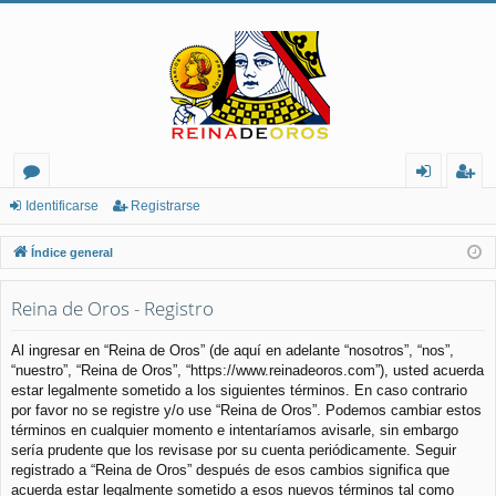
or
de
eg
Identificarse
Registrarse
os
nt
ist
Índice general
ifi
ra
Reina de Oros - Registro
ca
rs
rs
e
Al ingresar en “Reina de Oros” (de aquí en adelante “nosotros”, “nos”,
“nuestro”, “Reina de Oros”, “https://www.reinadeoros.com”), usted acuerda
e
estar legalmente sometido a los siguientes términos. En caso contrario
por favor no se registre y/o use “Reina de Oros”. Podemos cambiar estos
términos en cualquier momento e intentaríamos avisarle, sin embargo
sería prudente que los revisase por su cuenta periódicamente. Seguir
registrado a “Reina de Oros” después de esos cambios significa que
acuerda estar legalmente sometido a esos nuevos términos tal como