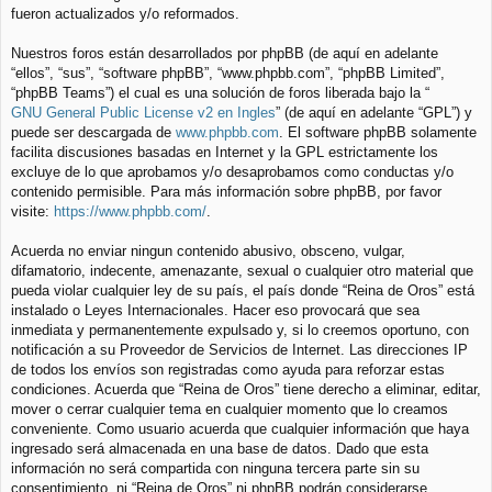
fueron actualizados y/o reformados.
Nuestros foros están desarrollados por phpBB (de aquí en adelante
“ellos”, “sus”, “software phpBB”, “www.phpbb.com”, “phpBB Limited”,
“phpBB Teams”) el cual es una solución de foros liberada bajo la “
GNU General Public License v2 en Ingles
” (de aquí en adelante “GPL”) y
puede ser descargada de
www.phpbb.com
. El software phpBB solamente
facilita discusiones basadas en Internet y la GPL estrictamente los
excluye de lo que aprobamos y/o desaprobamos como conductas y/o
contenido permisible. Para más información sobre phpBB, por favor
visite:
https://www.phpbb.com/
.
Acuerda no enviar ningun contenido abusivo, obsceno, vulgar,
difamatorio, indecente, amenazante, sexual o cualquier otro material que
pueda violar cualquier ley de su país, el país donde “Reina de Oros” está
instalado o Leyes Internacionales. Hacer eso provocará que sea
inmediata y permanentemente expulsado y, si lo creemos oportuno, con
notificación a su Proveedor de Servicios de Internet. Las direcciones IP
de todos los envíos son registradas como ayuda para reforzar estas
condiciones. Acuerda que “Reina de Oros” tiene derecho a eliminar, editar,
mover o cerrar cualquier tema en cualquier momento que lo creamos
conveniente. Como usuario acuerda que cualquier información que haya
ingresado será almacenada en una base de datos. Dado que esta
información no será compartida con ninguna tercera parte sin su
consentimiento, ni “Reina de Oros” ni phpBB podrán considerarse