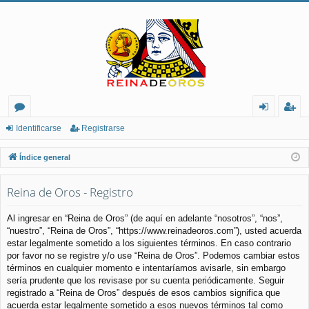
or
de
eg
Identificarse
Registrarse
os
nt
ist
Índice general
ifi
ra
Reina de Oros - Registro
ca
rs
rs
e
Al ingresar en “Reina de Oros” (de aquí en adelante “nosotros”, “nos”,
“nuestro”, “Reina de Oros”, “https://www.reinadeoros.com”), usted acuerda
e
estar legalmente sometido a los siguientes términos. En caso contrario
por favor no se registre y/o use “Reina de Oros”. Podemos cambiar estos
términos en cualquier momento e intentaríamos avisarle, sin embargo
sería prudente que los revisase por su cuenta periódicamente. Seguir
registrado a “Reina de Oros” después de esos cambios significa que
acuerda estar legalmente sometido a esos nuevos términos tal como