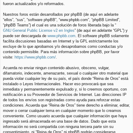
fueron actualizados y/o reformados.
Nuestros foros están desarrollados por phpBB (de aquí en adelante
“ellos”, “sus”, “software phpBB”, “www.phpbb.com”, “phpBB Limited”,
“phpBB Teams”) el cual es una solución de foros liberada bajo la “
GNU General Public License v2 en Ingles
” (de aquí en adelante “GPL”) y
puede ser descargada de
www.phpbb.com
. El software phpBB solamente
facilita discusiones basadas en Internet y la GPL estrictamente los
excluye de lo que aprobamos y/o desaprobamos como conductas y/o
contenido permisible. Para más información sobre phpBB, por favor
visite:
https://www.phpbb.com/
.
Acuerda no enviar ningun contenido abusivo, obsceno, vulgar,
difamatorio, indecente, amenazante, sexual o cualquier otro material que
pueda violar cualquier ley de su país, el país donde “Reina de Oros” está
instalado o Leyes Internacionales. Hacer eso provocará que sea
inmediata y permanentemente expulsado y, si lo creemos oportuno, con
notificación a su Proveedor de Servicios de Internet. Las direcciones IP
de todos los envíos son registradas como ayuda para reforzar estas
condiciones. Acuerda que “Reina de Oros” tiene derecho a eliminar, editar,
mover o cerrar cualquier tema en cualquier momento que lo creamos
conveniente. Como usuario acuerda que cualquier información que haya
ingresado será almacenada en una base de datos. Dado que esta
información no será compartida con ninguna tercera parte sin su
consentimiento, ni “Reina de Oros” ni phpBB podrán considerarse