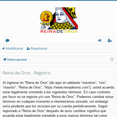
or
de
eg
Identificarse
Registrarse
os
nt
ist
Índice general
ifi
ra
Reina de Oros - Registro
ca
rs
rs
e
Al ingresar en “Reina de Oros” (de aquí en adelante “nosotros”, “nos”,
“nuestro”, “Reina de Oros”, “https://www.reinadeoros.com”), usted acuerda
e
estar legalmente sometido a los siguientes términos. En caso contrario
por favor no se registre y/o use “Reina de Oros”. Podemos cambiar estos
términos en cualquier momento e intentaríamos avisarle, sin embargo
sería prudente que los revisase por su cuenta periódicamente. Seguir
registrado a “Reina de Oros” después de esos cambios significa que
acuerda estar legalmente sometido a esos nuevos términos tal como