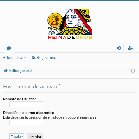
or
de
eg
Identificarse
Registrarse
os
nt
ist
Índice general
ifi
ra
Enviar email de activación
ca
rs
rs
e
Nombre de Usuario:
e
Dirección de correo electrónico:
Esta debe ser la dirección de email que introdujo al registrarse.