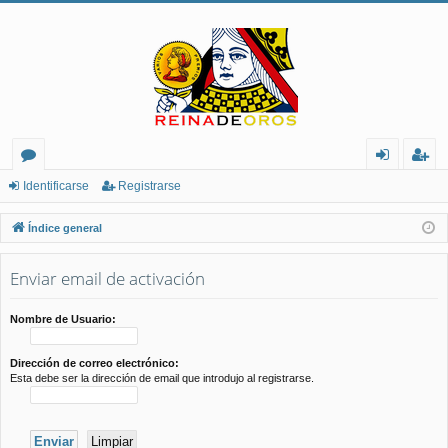
or
de
eg
Identificarse
Registrarse
os
nt
ist
Índice general
ifi
ra
Enviar email de activación
ca
rs
rs
e
Nombre de Usuario:
e
Dirección de correo electrónico:
Esta debe ser la dirección de email que introdujo al registrarse.