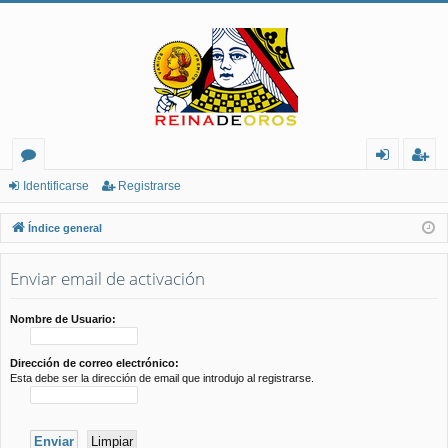
or
de
eg
Identificarse
Registrarse
os
nt
ist
Índice general
ifi
ra
Enviar email de activación
ca
rs
rs
e
Nombre de Usuario:
e
Dirección de correo electrónico:
Esta debe ser la dirección de email que introdujo al registrarse.