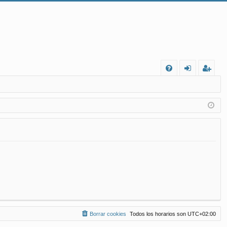
FA
de
eg
Q
nt
ist
ifi
ra
ca
rs
rs
e
e
Borrar cookies
Todos los horarios son
UTC+02:00