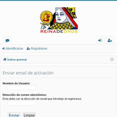
or
de
eg
Identificarse
Registrarse
os
nt
ist
Índice general
ifi
ra
Enviar email de activación
ca
rs
rs
e
Nombre de Usuario:
e
Dirección de correo electrónico:
Esta debe ser la dirección de email que introdujo al registrarse.