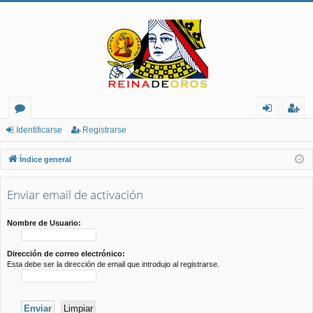
or
de
eg
Identificarse
Registrarse
os
nt
ist
Índice general
ifi
ra
Enviar email de activación
ca
rs
rs
e
Nombre de Usuario:
e
Dirección de correo electrónico:
Esta debe ser la dirección de email que introdujo al registrarse.