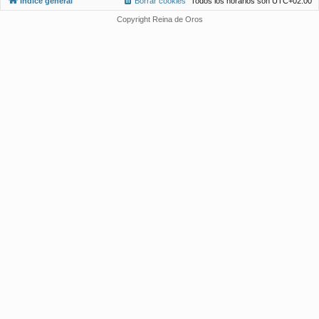
Índice general
Borrar cookies
Todos los horarios son
UTC+02:00
Copyright Reina de Oros