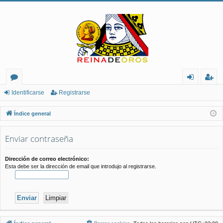
or
de
eg
Identificarse
Registrarse
os
nt
ist
Índice general
ifi
ra
Enviar contraseña
ca
rs
rs
e
Dirección de correo electrónico:
Esta debe ser la dirección de email que introdujo al registrarse.
e