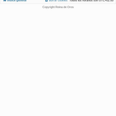
Índice general
Borrar cookies
Todos los horarios son
UTC+02:00
Copyright Reina de Oros