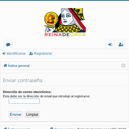
or
de
eg
Identificarse
Registrarse
os
nt
ist
Índice general
ifi
ra
Enviar contraseña
ca
rs
rs
e
Dirección de correo electrónico:
Esta debe ser la dirección de email que introdujo al registrarse.
e