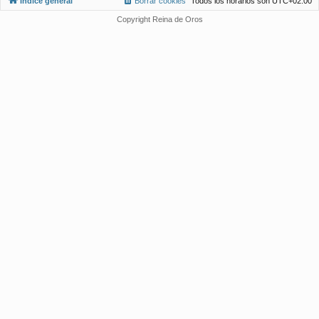
Índice general
Borrar cookies
Todos los horarios son
UTC+02:00
Copyright Reina de Oros