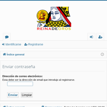
or
de
eg
Identificarse
Registrarse
os
nt
ist
Índice general
ifi
ra
Enviar contraseña
ca
rs
rs
e
Dirección de correo electrónico:
Esta debe ser la dirección de email que introdujo al registrarse.
e