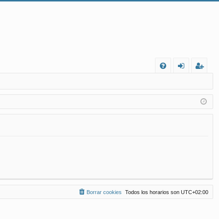
FA
de
eg
Q
nt
ist
ifi
ra
ca
rs
rs
e
e
Borrar cookies
Todos los horarios son
UTC+02:00