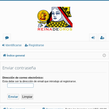
or
de
eg
Identificarse
Registrarse
os
nt
ist
Índice general
ifi
ra
Enviar contraseña
ca
rs
rs
e
Dirección de correo electrónico:
Esta debe ser la dirección de email que introdujo al registrarse.
e