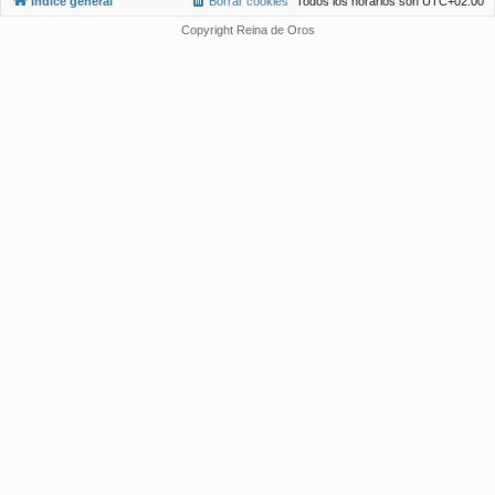
Índice general
Borrar cookies
Todos los horarios son
UTC+02:00
Copyright Reina de Oros