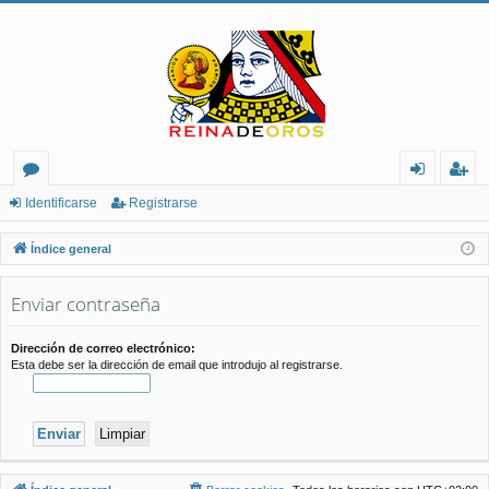
or
de
eg
Identificarse
Registrarse
os
nt
ist
Índice general
ifi
ra
Enviar contraseña
ca
rs
rs
e
Dirección de correo electrónico:
Esta debe ser la dirección de email que introdujo al registrarse.
e