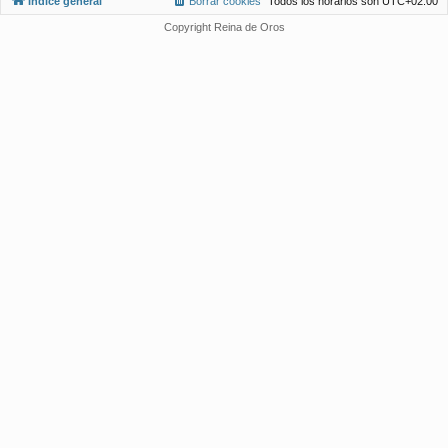
Índice general
Borrar cookies
Todos los horarios son
UTC+02:00
Copyright Reina de Oros