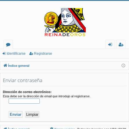
or
de
eg
Identificarse
Registrarse
os
nt
ist
Índice general
ifi
ra
Enviar contraseña
ca
rs
rs
e
Dirección de correo electrónico:
Esta debe ser la dirección de email que introdujo al registrarse.
e