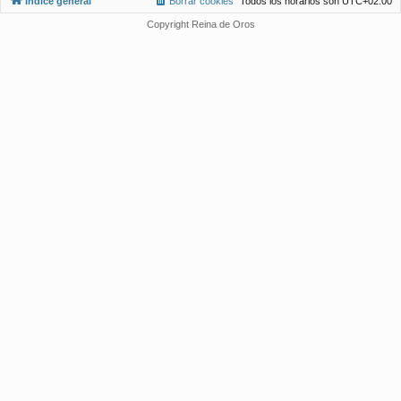
Índice general
Borrar cookies
Todos los horarios son
UTC+02:00
Copyright Reina de Oros