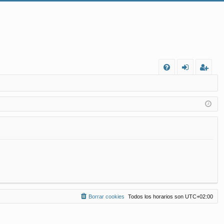
FA
de
eg
Q
nt
ist
ifi
ra
ca
rs
rs
e
e
Borrar cookies
Todos los horarios son
UTC+02:00