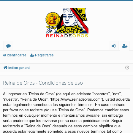
or
de
eg
Identificarse
Registrarse
os
nt
ist
Índice general
ifi
ra
Reina de Oros - Condiciones de uso
ca
rs
rs
e
Al ingresar en “Reina de Oros” (de aquí en adelante “nosotros”, “nos”,
“nuestro”, “Reina de Oros”, “https://www.reinadeoros.com”), usted acuerda
e
estar legalmente sometido a los siguientes términos. En caso contrario
por favor no se registre y/o use “Reina de Oros”. Podemos cambiar estos
términos en cualquier momento e intentaríamos avisarle, sin embargo
sería prudente que los revisase por su cuenta periódicamente. Seguir
registrado a “Reina de Oros” después de esos cambios significa que
acuerda estar legalmente sometido a esos nuevos términos tal como