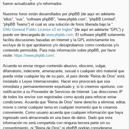
fueron actualizados y/o reformados.
Nuestros foros están desarrollados por phpBB (de aquí en adelante
“ellos”, “sus”, “software phpBB”, “www.phpbb.com”, “phpBB Limited”,
“phpBB Teams”) el cual es una solución de foros liberada bajo la “
GNU General Public License v2 en Ingles
” (de aquí en adelante “GPL”) y
puede ser descargada de
www.phpbb.com
. El software phpBB solamente
facilita discusiones basadas en Internet y la GPL estrictamente los
excluye de lo que aprobamos y/o desaprobamos como conductas y/o
contenido permisible. Para más información sobre phpBB, por favor
visite:
https://www.phpbb.com/
.
Acuerda no enviar ningun contenido abusivo, obsceno, vulgar,
difamatorio, indecente, amenazante, sexual o cualquier otro material que
pueda violar cualquier ley de su país, el país donde “Reina de Oros” está
instalado o Leyes Internacionales. Hacer eso provocará que sea
inmediata y permanentemente expulsado y, si lo creemos oportuno, con
notificación a su Proveedor de Servicios de Internet. Las direcciones IP
de todos los envíos son registradas como ayuda para reforzar estas
condiciones. Acuerda que “Reina de Oros” tiene derecho a eliminar, editar,
mover o cerrar cualquier tema en cualquier momento que lo creamos
conveniente. Como usuario acuerda que cualquier información que haya
ingresado será almacenada en una base de datos. Dado que esta
información no será compartida con ninguna tercera parte sin su
consentimiento, ni “Reina de Oros” ni phpBB podrán considerarse