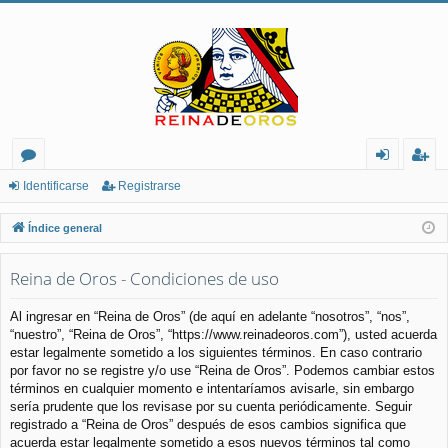
or
de
eg
Identificarse
Registrarse
os
nt
ist
Índice general
ifi
ra
Reina de Oros - Condiciones de uso
ca
rs
rs
e
Al ingresar en “Reina de Oros” (de aquí en adelante “nosotros”, “nos”,
“nuestro”, “Reina de Oros”, “https://www.reinadeoros.com”), usted acuerda
e
estar legalmente sometido a los siguientes términos. En caso contrario
por favor no se registre y/o use “Reina de Oros”. Podemos cambiar estos
términos en cualquier momento e intentaríamos avisarle, sin embargo
sería prudente que los revisase por su cuenta periódicamente. Seguir
registrado a “Reina de Oros” después de esos cambios significa que
acuerda estar legalmente sometido a esos nuevos términos tal como