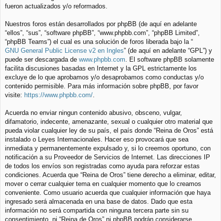
fueron actualizados y/o reformados.
Nuestros foros están desarrollados por phpBB (de aquí en adelante
“ellos”, “sus”, “software phpBB”, “www.phpbb.com”, “phpBB Limited”,
“phpBB Teams”) el cual es una solución de foros liberada bajo la “
GNU General Public License v2 en Ingles
” (de aquí en adelante “GPL”) y
puede ser descargada de
www.phpbb.com
. El software phpBB solamente
facilita discusiones basadas en Internet y la GPL estrictamente los
excluye de lo que aprobamos y/o desaprobamos como conductas y/o
contenido permisible. Para más información sobre phpBB, por favor
visite:
https://www.phpbb.com/
.
Acuerda no enviar ningun contenido abusivo, obsceno, vulgar,
difamatorio, indecente, amenazante, sexual o cualquier otro material que
pueda violar cualquier ley de su país, el país donde “Reina de Oros” está
instalado o Leyes Internacionales. Hacer eso provocará que sea
inmediata y permanentemente expulsado y, si lo creemos oportuno, con
notificación a su Proveedor de Servicios de Internet. Las direcciones IP
de todos los envíos son registradas como ayuda para reforzar estas
condiciones. Acuerda que “Reina de Oros” tiene derecho a eliminar, editar,
mover o cerrar cualquier tema en cualquier momento que lo creamos
conveniente. Como usuario acuerda que cualquier información que haya
ingresado será almacenada en una base de datos. Dado que esta
información no será compartida con ninguna tercera parte sin su
consentimiento, ni “Reina de Oros” ni phpBB podrán considerarse