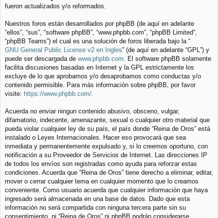
fueron actualizados y/o reformados.
Nuestros foros están desarrollados por phpBB (de aquí en adelante
“ellos”, “sus”, “software phpBB”, “www.phpbb.com”, “phpBB Limited”,
“phpBB Teams”) el cual es una solución de foros liberada bajo la “
GNU General Public License v2 en Ingles
” (de aquí en adelante “GPL”) y
puede ser descargada de
www.phpbb.com
. El software phpBB solamente
facilita discusiones basadas en Internet y la GPL estrictamente los
excluye de lo que aprobamos y/o desaprobamos como conductas y/o
contenido permisible. Para más información sobre phpBB, por favor
visite:
https://www.phpbb.com/
.
Acuerda no enviar ningun contenido abusivo, obsceno, vulgar,
difamatorio, indecente, amenazante, sexual o cualquier otro material que
pueda violar cualquier ley de su país, el país donde “Reina de Oros” está
instalado o Leyes Internacionales. Hacer eso provocará que sea
inmediata y permanentemente expulsado y, si lo creemos oportuno, con
notificación a su Proveedor de Servicios de Internet. Las direcciones IP
de todos los envíos son registradas como ayuda para reforzar estas
condiciones. Acuerda que “Reina de Oros” tiene derecho a eliminar, editar,
mover o cerrar cualquier tema en cualquier momento que lo creamos
conveniente. Como usuario acuerda que cualquier información que haya
ingresado será almacenada en una base de datos. Dado que esta
información no será compartida con ninguna tercera parte sin su
consentimiento, ni “Reina de Oros” ni phpBB podrán considerarse