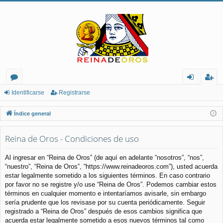
or
de
eg
Identificarse
Registrarse
os
nt
ist
Índice general
ifi
ra
Reina de Oros - Condiciones de uso
ca
rs
rs
e
Al ingresar en “Reina de Oros” (de aquí en adelante “nosotros”, “nos”,
“nuestro”, “Reina de Oros”, “https://www.reinadeoros.com”), usted acuerda
e
estar legalmente sometido a los siguientes términos. En caso contrario
por favor no se registre y/o use “Reina de Oros”. Podemos cambiar estos
términos en cualquier momento e intentaríamos avisarle, sin embargo
sería prudente que los revisase por su cuenta periódicamente. Seguir
registrado a “Reina de Oros” después de esos cambios significa que
acuerda estar legalmente sometido a esos nuevos términos tal como