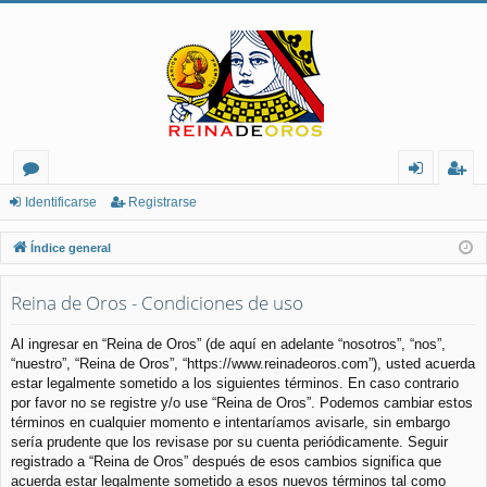
or
de
eg
Identificarse
Registrarse
os
nt
ist
Índice general
ifi
ra
Reina de Oros - Condiciones de uso
ca
rs
rs
e
Al ingresar en “Reina de Oros” (de aquí en adelante “nosotros”, “nos”,
“nuestro”, “Reina de Oros”, “https://www.reinadeoros.com”), usted acuerda
e
estar legalmente sometido a los siguientes términos. En caso contrario
por favor no se registre y/o use “Reina de Oros”. Podemos cambiar estos
términos en cualquier momento e intentaríamos avisarle, sin embargo
sería prudente que los revisase por su cuenta periódicamente. Seguir
registrado a “Reina de Oros” después de esos cambios significa que
acuerda estar legalmente sometido a esos nuevos términos tal como