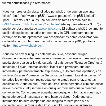
fueron actualizados y/o reformados.
Nuestros foros están desarrollados por phpBB (de aquí en adelante
“ellos”, “sus”, “software phpBB”, “www.phpbb.com”, “phpBB Limited”,
“phpBB Teams”) el cual es una solución de foros liberada bajo la “
GNU General Public License v2 en Ingles
” (de aquí en adelante “GPL”) y
puede ser descargada de
www.phpbb.com
. El software phpBB solamente
facilita discusiones basadas en Internet y la GPL estrictamente los
excluye de lo que aprobamos y/o desaprobamos como conductas y/o
contenido permisible. Para más información sobre phpBB, por favor
visite:
https://www.phpbb.com/
.
Acuerda no enviar ningun contenido abusivo, obsceno, vulgar,
difamatorio, indecente, amenazante, sexual o cualquier otro material que
pueda violar cualquier ley de su país, el país donde “Reina de Oros” está
instalado o Leyes Internacionales. Hacer eso provocará que sea
inmediata y permanentemente expulsado y, si lo creemos oportuno, con
notificación a su Proveedor de Servicios de Internet. Las direcciones IP
de todos los envíos son registradas como ayuda para reforzar estas
condiciones. Acuerda que “Reina de Oros” tiene derecho a eliminar, editar,
mover o cerrar cualquier tema en cualquier momento que lo creamos
conveniente. Como usuario acuerda que cualquier información que haya
ingresado será almacenada en una base de datos. Dado que esta
información no será compartida con ninguna tercera parte sin su
consentimiento, ni “Reina de Oros” ni phpBB podrán considerarse