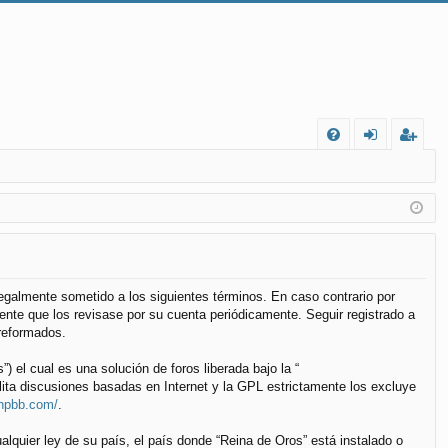
FA
de
eg
Q
nt
ist
ifi
ra
ca
rs
rs
e
 legalmente sometido a los siguientes términos. En caso contrario por
nte que los revisase por su cuenta periódicamente. Seguir registrado a
e
reformados.
el cual es una solución de foros liberada bajo la “
lita discusiones basadas en Internet y la GPL estrictamente los excluye
phpbb.com/
.
alquier ley de su país, el país donde “Reina de Oros” está instalado o