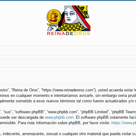
uestro”, “Reina de Oros”, “https://www.reinadeoros.com”), usted acuerda estar
minos en cualquier momento e intentaríamos avisarle, sin embargo sería prude
galmente sometido a esos nuevos términos tal como fueron actualizados y/o 
”, “sus”, “software phpBB”, “www.phpbb.com”, “phpBB Limited”, “phpBB Teams”) 
y puede ser descargada de
www.phpbb.com
. El software phpBB solamente faci
misible. Para más información sobre phpBB, por favor visite:
https://www.
 indecente, amenazante, sexual o cualquier otro material que pueda violar cu