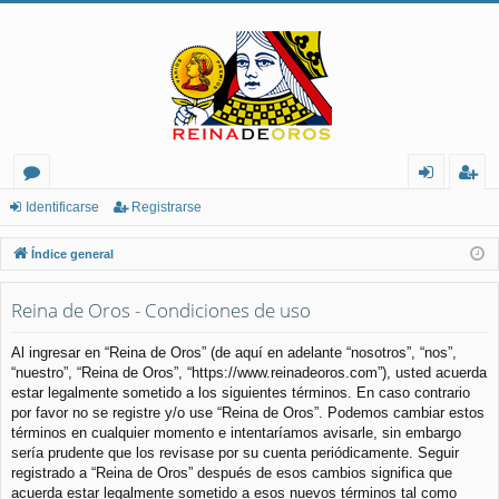
or
de
eg
Identificarse
Registrarse
os
nt
ist
Índice general
ifi
ra
Reina de Oros - Condiciones de uso
ca
rs
rs
e
Al ingresar en “Reina de Oros” (de aquí en adelante “nosotros”, “nos”,
“nuestro”, “Reina de Oros”, “https://www.reinadeoros.com”), usted acuerda
e
estar legalmente sometido a los siguientes términos. En caso contrario
por favor no se registre y/o use “Reina de Oros”. Podemos cambiar estos
términos en cualquier momento e intentaríamos avisarle, sin embargo
sería prudente que los revisase por su cuenta periódicamente. Seguir
registrado a “Reina de Oros” después de esos cambios significa que
acuerda estar legalmente sometido a esos nuevos términos tal como