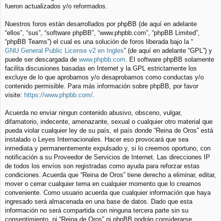
fueron actualizados y/o reformados.
Nuestros foros están desarrollados por phpBB (de aquí en adelante
“ellos”, “sus”, “software phpBB”, “www.phpbb.com”, “phpBB Limited”,
“phpBB Teams”) el cual es una solución de foros liberada bajo la “
GNU General Public License v2 en Ingles
” (de aquí en adelante “GPL”) y
puede ser descargada de
www.phpbb.com
. El software phpBB solamente
facilita discusiones basadas en Internet y la GPL estrictamente los
excluye de lo que aprobamos y/o desaprobamos como conductas y/o
contenido permisible. Para más información sobre phpBB, por favor
visite:
https://www.phpbb.com/
.
Acuerda no enviar ningun contenido abusivo, obsceno, vulgar,
difamatorio, indecente, amenazante, sexual o cualquier otro material que
pueda violar cualquier ley de su país, el país donde “Reina de Oros” está
instalado o Leyes Internacionales. Hacer eso provocará que sea
inmediata y permanentemente expulsado y, si lo creemos oportuno, con
notificación a su Proveedor de Servicios de Internet. Las direcciones IP
de todos los envíos son registradas como ayuda para reforzar estas
condiciones. Acuerda que “Reina de Oros” tiene derecho a eliminar, editar,
mover o cerrar cualquier tema en cualquier momento que lo creamos
conveniente. Como usuario acuerda que cualquier información que haya
ingresado será almacenada en una base de datos. Dado que esta
información no será compartida con ninguna tercera parte sin su
consentimiento, ni “Reina de Oros” ni phpBB podrán considerarse