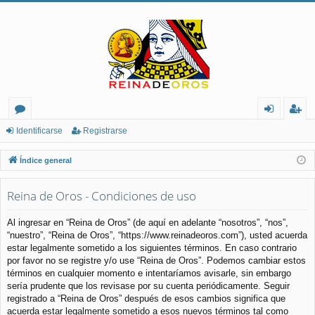
or
de
eg
Identificarse
Registrarse
os
nt
ist
Índice general
ifi
ra
Reina de Oros - Condiciones de uso
ca
rs
rs
e
Al ingresar en “Reina de Oros” (de aquí en adelante “nosotros”, “nos”,
“nuestro”, “Reina de Oros”, “https://www.reinadeoros.com”), usted acuerda
e
estar legalmente sometido a los siguientes términos. En caso contrario
por favor no se registre y/o use “Reina de Oros”. Podemos cambiar estos
términos en cualquier momento e intentaríamos avisarle, sin embargo
sería prudente que los revisase por su cuenta periódicamente. Seguir
registrado a “Reina de Oros” después de esos cambios significa que
acuerda estar legalmente sometido a esos nuevos términos tal como