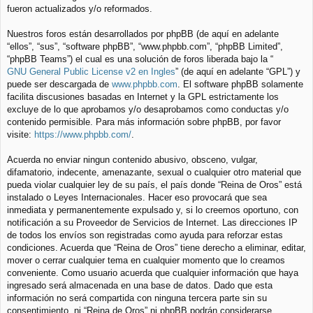
fueron actualizados y/o reformados.
Nuestros foros están desarrollados por phpBB (de aquí en adelante
“ellos”, “sus”, “software phpBB”, “www.phpbb.com”, “phpBB Limited”,
“phpBB Teams”) el cual es una solución de foros liberada bajo la “
GNU General Public License v2 en Ingles
” (de aquí en adelante “GPL”) y
puede ser descargada de
www.phpbb.com
. El software phpBB solamente
facilita discusiones basadas en Internet y la GPL estrictamente los
excluye de lo que aprobamos y/o desaprobamos como conductas y/o
contenido permisible. Para más información sobre phpBB, por favor
visite:
https://www.phpbb.com/
.
Acuerda no enviar ningun contenido abusivo, obsceno, vulgar,
difamatorio, indecente, amenazante, sexual o cualquier otro material que
pueda violar cualquier ley de su país, el país donde “Reina de Oros” está
instalado o Leyes Internacionales. Hacer eso provocará que sea
inmediata y permanentemente expulsado y, si lo creemos oportuno, con
notificación a su Proveedor de Servicios de Internet. Las direcciones IP
de todos los envíos son registradas como ayuda para reforzar estas
condiciones. Acuerda que “Reina de Oros” tiene derecho a eliminar, editar,
mover o cerrar cualquier tema en cualquier momento que lo creamos
conveniente. Como usuario acuerda que cualquier información que haya
ingresado será almacenada en una base de datos. Dado que esta
información no será compartida con ninguna tercera parte sin su
consentimiento, ni “Reina de Oros” ni phpBB podrán considerarse