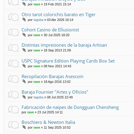
por
rave
» 19 Feb 2021 15:14
Otro tarot colorichis barato en Tiger
por
Iagoba
» 03 Abr 2026 16:14
Cohort Casino de Ellusionist
por
rave
» 30 Jul 2025 18:20
Distintas impresiones de la baraja Artisan
por
rave
» 18 Sep 2013 21:09
USPC Signature Edition Playing Cards Box Set
por
rave
» 08 Nov 2021 14:43
Recopilación Barajas Asescoin
por
rave
» 18 Ago 2016 13:02
Baraja Fournier "Artes y Oficios"
por
Iagoba
» 08 Jul 2025 22:49
Fabricación de naipes de Dongguan Chensheng
por
rave
» 23 Jul 2025 14:11
Boschiero & Newton Italia
por
rave
» 11 Sep 2025 10:52