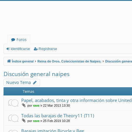
Foros
Identificarse
Registrarse
Índice general
Reina de Oros. Coleccionistas de Naipes.
Discusión genera
Discusión general naipes
Nuevo Tema
Temas
Papel, acabados, tinta y otra información sobre United
por
rave
» 22 Mar 2013 13:30
Todas las barajas de Theory11 (T11)
por
rave
» 25 Feb 2019 10:28
Barajas imitación Bicycle y Bee