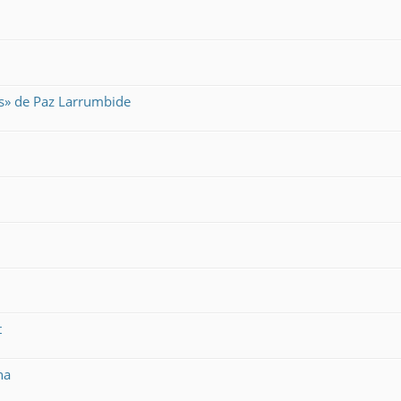
es» de Paz Larrumbide
t
na