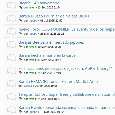
Bicycle 140 aniversario
por
rave
» 13 Sep 2025 11:54
Baraja Museo Fournier de Naipes BIBAT
por
Iagoba
» 08 Jul 2025 22:52
nuevo libro: «LOS FOURNIER. La aventura de los naip
por
Iagoba
» 26 May 2025 21:25
Barajas Bee para el mercado japones
por
rave
» 19 May 2025 15:21
Baraja hecha a mano en la cárcel
por
rave
» 31 May 2023 11:43
Falsificaciones de barajas de Jackson, AoP y Theory11
por
rave
» 24 Ene 2025 12:19
Baraja HEMA (Historical Eastern Martial Arts)
por
Iagoba
» 20 Abr 2025 19:08
Tempus, Cohort, Super Bees y Salt&Bone de Ellsuoinis
por
rave
» 24 Ago 2018 18:27
Baraja Hwatu (hanafuda coreana) diseñada en barcelo
por
Iagoba
» 19 Mar 2025 19:52