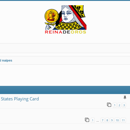
l naipes
 States Playing Card
1
2
3
1
7
8
9
10
11
…