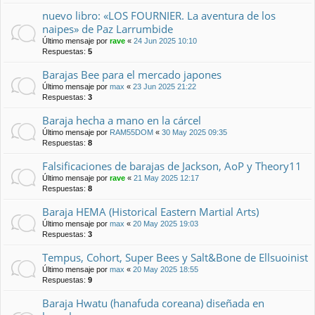
nuevo libro: «LOS FOURNIER. La aventura de los
naipes» de Paz Larrumbide
Último mensaje por
rave
«
24 Jun 2025 10:10
Respuestas:
5
Barajas Bee para el mercado japones
Último mensaje por
max
«
23 Jun 2025 21:22
Respuestas:
3
Baraja hecha a mano en la cárcel
Último mensaje por
RAM55DOM
«
30 May 2025 09:35
Respuestas:
8
Falsificaciones de barajas de Jackson, AoP y Theory11
Último mensaje por
rave
«
21 May 2025 12:17
Respuestas:
8
Baraja HEMA (Historical Eastern Martial Arts)
Último mensaje por
max
«
20 May 2025 19:03
Respuestas:
3
Tempus, Cohort, Super Bees y Salt&Bone de Ellsuoinist
Último mensaje por
max
«
20 May 2025 18:55
Respuestas:
9
Baraja Hwatu (hanafuda coreana) diseñada en