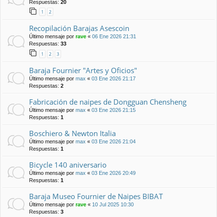
Respuestas:
20
1
2
Recopilación Barajas Asescoin
Último mensaje por
rave
«
06 Ene 2026 21:31
Respuestas:
33
1
2
3
Baraja Fournier "Artes y Oficios"
Último mensaje por
max
«
03 Ene 2026 21:17
Respuestas:
2
Fabricación de naipes de Dongguan Chensheng
Último mensaje por
max
«
03 Ene 2026 21:15
Respuestas:
1
Boschiero & Newton Italia
Último mensaje por
max
«
03 Ene 2026 21:04
Respuestas:
1
Bicycle 140 aniversario
Último mensaje por
max
«
03 Ene 2026 20:49
Respuestas:
1
Baraja Museo Fournier de Naipes BIBAT
Último mensaje por
rave
«
10 Jul 2025 10:30
Respuestas:
3