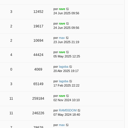
por
rave
3
12452
24 Jun 2025 09:56
por
rave
2
19617
24 Jun 2025 09:56
por
max
2
10694
23 Jun 2025 21:19
por
rave
4
44424
05 May 2025 12:25
por
Iagoba
0
4069
20 Abr 2025 19:17
por
Iagoba
3
65149
17 Feb 2025 22:22
por
rave
11
259184
02 Nov 2024 10:10
por
RAM55DOM
11
246226
07 May 2024 18:40
por
max
7
78676