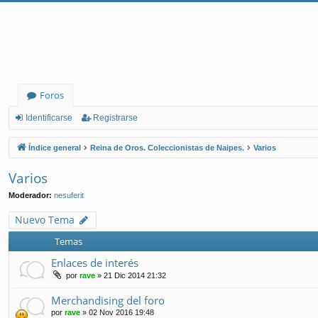
Foros
Identificarse
Registrarse
Índice general
Reina de Oros. Coleccionistas de Naipes.
Varios
Varios
Moderador:
nesuferit
Nuevo Tema
Temas
Enlaces de interés
por
rave
» 21 Dic 2014 21:32
Merchandising del foro
por
rave
» 02 Nov 2016 19:48