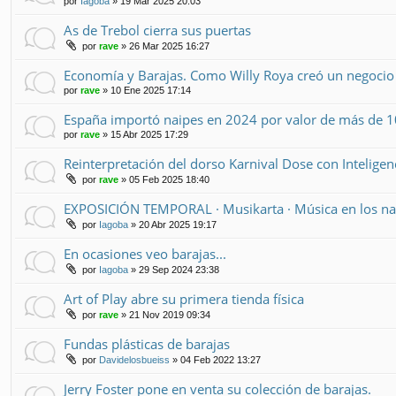
por
Iagoba
» 19 Mar 2025 20:03
As de Trebol cierra sus puertas
por
rave
» 26 Mar 2025 16:27
Economía y Barajas. Como Willy Roya creó un negoci
por
rave
» 10 Ene 2025 17:14
España importó naipes en 2024 por valor de más de 10
por
rave
» 15 Abr 2025 17:29
Reinterpretación del dorso Karnival Dose con Inteligenci
por
rave
» 05 Feb 2025 18:40
EXPOSICIÓN TEMPORAL · Musikarta · Música en los na
por
Iagoba
» 20 Abr 2025 19:17
En ocasiones veo barajas...
por
Iagoba
» 29 Sep 2024 23:38
Art of Play abre su primera tienda física
por
rave
» 21 Nov 2019 09:34
Fundas plásticas de barajas
por
Davidelosbueiss
» 04 Feb 2022 13:27
Jerry Foster pone en venta su colección de barajas.