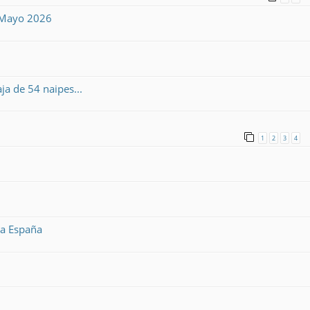
6 Mayo 2026
a de 54 naipes...
1
2
3
4
a a España