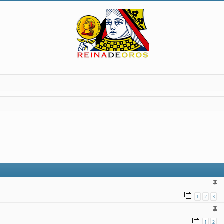
1
2
3
1
2