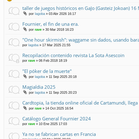
taller de juegos históricos en GaJo (Gasteiz Jokoan) 1
por
Iagoba
» 03 Abr 2026 16:17
Fournier, el fin de una era.
por
rave
» 30 Mar 2018 16:23
"One hour skirmish": waggame sin dados, usando baraj
por
Iagoba
» 17 Mar 2025 21:55
Recopilación contenido revista La Sota Asescoin
por
rave
» 06 Feb 2018 18:19
"El póker de la muerte"
por
Iagoba
» 11 Sep 2025 20:18
Magialdia 2025
por
Iagoba
» 11 Sep 2025 20:23
Cardtopia, la tienda online oficial de Cartamundi, lleg
por
rave
» 14 Oct 2025 16:54
Catálogo General Fournier 2024
por
rave
» 10 Ene 2025 17:03
Ya no se fabrican cartas en Francia