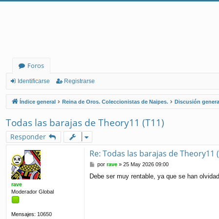
Foros
Identificarse
Registrarse
Índice general
Reina de Oros. Coleccionistas de Naipes.
Discusión genera
Todas las barajas de Theory11 (T11)
Responder
Re: Todas las barajas de Theory11 
M
por
rave
»
25 May 2026 09:00
e
Debe ser muy rentable, ya que se han olvidad
n
rave
s
Moderador Global
a
j
e
Mensajes:
10650