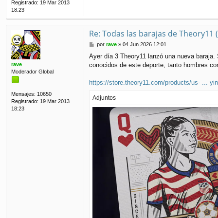
Registrado:
19 Mar 2013
18:23
Re: Todas las barajas de Theory11 
M
por
rave
»
04 Jun 2026 12:01
e
Ayer día 3 Theory11 lanzó una nueva baraja. 
n
rave
conocidos de este deporte, tanto hombres co
s
Moderador Global
a
j
https://store.theory11.com/products/us- ... yi
e
Mensajes:
10650
Adjuntos
Registrado:
19 Mar 2013
18:23