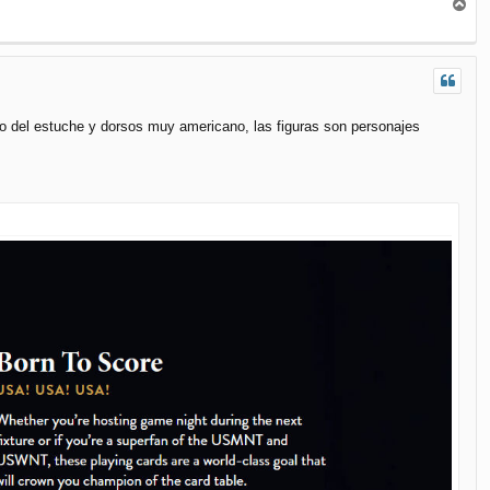
A
r
r
i
b
a
ño del estuche y dorsos muy americano, las figuras son personajes