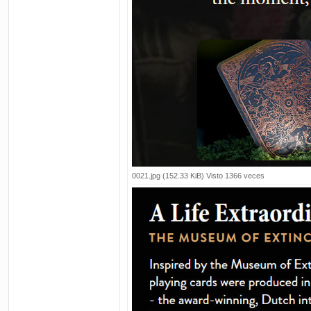
0021.jpg (152.33 KiB) Visto 1366 veces