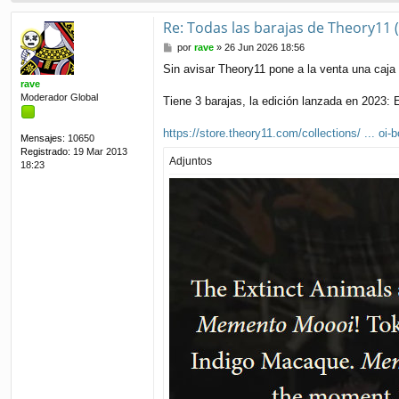
Re: Todas las barajas de Theory11 
M
por
rave
»
26 Jun 2026 18:56
e
Sin avisar Theory11 pone a la venta una caja 
n
rave
s
Moderador Global
a
Tiene 3 barajas, la edición lanzada en 2023
j
e
https://store.theory11.com/collections/ ... oi-
Mensajes:
10650
Registrado:
19 Mar 2013
Adjuntos
18:23