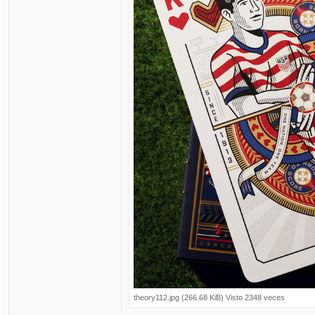
theory112.jpg (266.68 KiB) Visto 2348 veces