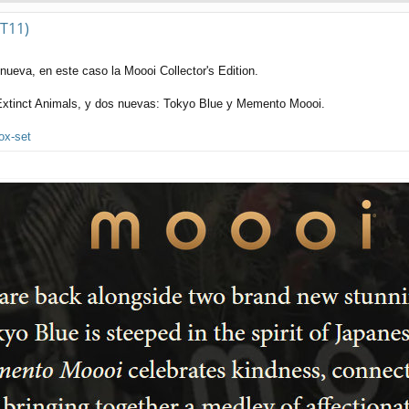
(T11)
nueva, en este caso la Moooi Collector's Edition.
: Extinct Animals, y dos nuevas: Tokyo Blue y Memento Moooi.
box-set